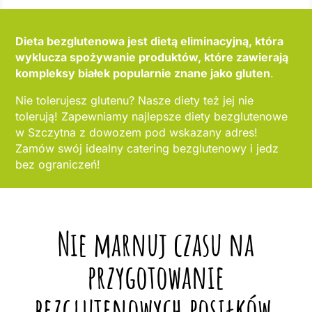
Dieta bezglutenowa jest dietą eliminacyjną, która
wyklucza spożywanie produktów, które zawierają
kompleksy białek popularnie znane jako gluten
.
Nie tolerujesz glutenu? Nasze diety też jej nie
tolerują! Zapewniamy najlepsze diety bezglutenowe
w Szczytna z dowozem pod wskazany adres!
Zamów swój idealny catering bezglutenowy i jedz
bez ograniczeń!
Nie marnuj czasu na
przygotowanie
bezglutenowych posiłków,