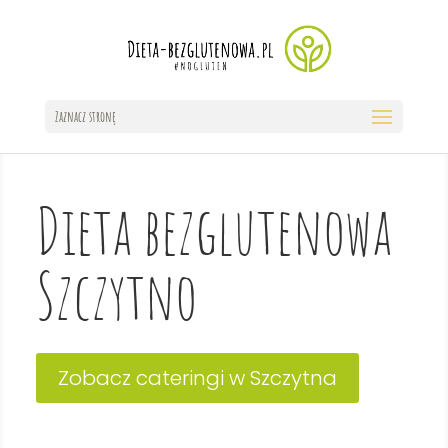
Zaznacz stronę
Dieta bezglutenowa
Szczytno
Zobacz cateringi w Szczytna