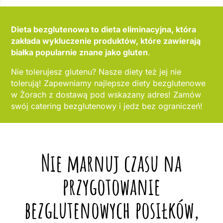
Dieta bezglutenowa to dieta eliminacyjna, która
zakłada wykluczenie produktów, które zawierają
białka popularnie znane jako gluten
.
Nie tolerujesz glutenu? Nasze diety też jej nie
tolerują! Zapewniamy najlepsze diety bezglutenowe
w Żorach z dostawą pod wskazany adres! Zamów
swój catering bezglutenowy i jedz bez ograniczeń!
Nie marnuj czasu na
przygotowanie
bezglutenowych posiłków,