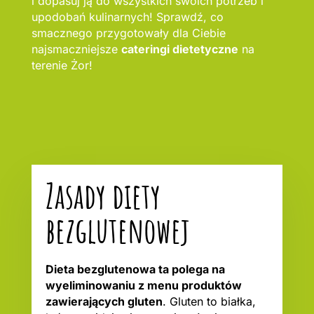
i dopasuj ją do wszystkich swoich potrzeb i
upodobań kulinarnych! Sprawdź, co
smacznego przygotowały dla Ciebie
najsmaczniejsze
cateringi dietetyczne
na
terenie Żor!
Zasady diety
bezglutenowej
Dieta bezglutenowa ta polega na
wyeliminowaniu z menu produktów
zawierających gluten
. Gluten to białka,