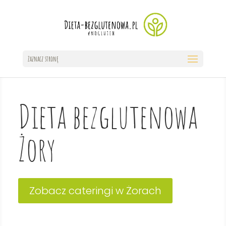
Zaznacz stronę
Dieta bezglutenowa
Żory
Zobacz cateringi w Żorach