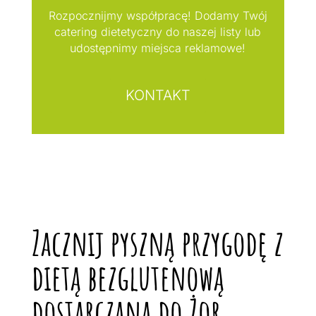
Rozpocznijmy współpracę! Dodamy Twój
catering dietetyczny do naszej listy lub
udostępnimy miejsca reklamowe!
KONTAKT
Zacznij pyszną przygodę z
dietą bezglutenową
dostarczaną do Żor