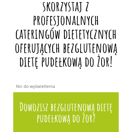
skorzystaj z
profesjonalnych
cateringów dietetycznych
oferujących bezglutenową
dietę pudełkową do Żor!
Nic do wyświetlenia
Dowozisz bezglutenową dietę
pudełkową do Żor?