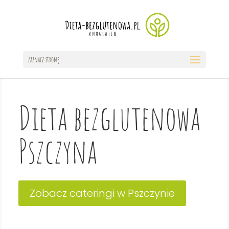
Zaznacz stronę
Dieta bezglutenowa
Pszczyna
Zobacz cateringi w Pszczynie