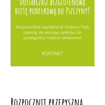
Dostarczasz bezglutenową
dietę pudełkową do Pszczyny?
Rozpocznijmy współpracę! Dodamy Twój
catering do naszego rankingu lub
udostępnimy miejsca reklamowe!
KONTAKT
Rozpocznij przepyszną