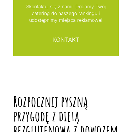
Skontaktuj się z nami! Dodamy Twój
catering do naszego rankingu i
udostępnimy miejsca reklamowe!
KONTAKT
Rozpocznij pyszną
przygodę z dietą
bezglutenową z dowozem