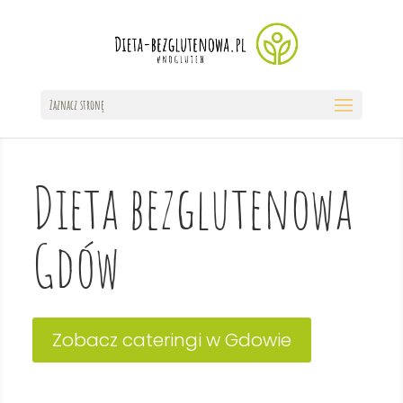
Zaznacz stronę
Dieta bezglutenowa
Gdów
Zobacz cateringi w Gdowie