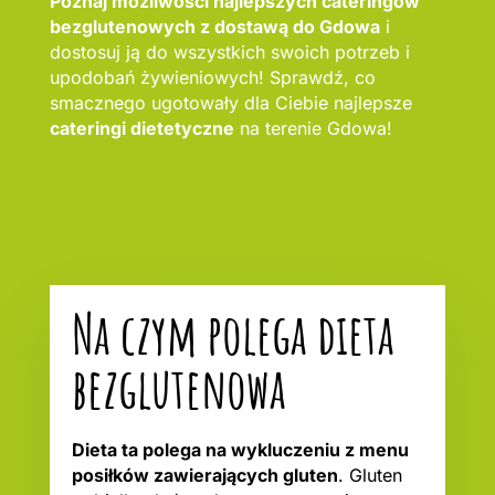
Poznaj możliwości najlepszych cateringów
bezglutenowych z dostawą do Gdowa
i
dostosuj ją do wszystkich swoich potrzeb i
upodobań żywieniowych! Sprawdź, co
smacznego ugotowały dla Ciebie najlepsze
cateringi dietetyczne
na terenie Gdowa!
Na czym polega dieta
bezglutenowa
Dieta ta polega na wykluczeniu z menu
posiłków zawierających gluten
. Gluten