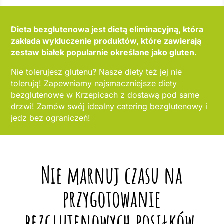
Dieta bezglutenowa jest dietą eliminacyjną, która
zakłada wykluczenie produktów, które zawierają
zestaw białek popularnie określane jako gluten
.
Nie tolerujesz glutenu? Nasze diety też jej nie
tolerują! Zapewniamy najsmaczniejsze diety
bezglutenowe w Krzepicach z dostawą pod same
drzwi! Zamów swój idealny catering bezglutenowy i
jedz bez ograniczeń!
Nie marnuj czasu na
przygotowanie
bezglutenowych posiłków,