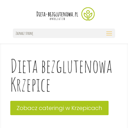
Zaznacz stronę
Dieta bezglutenowa
Krzepice
Zobacz cateringi w Krzepicach