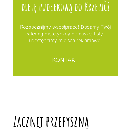
dietę pudełkową do Krzepic?
Rozpocznijmy współpracę! Dodamy Twój
catering dietetyczny do naszej listy i
udostępnimy miejsca reklamowe!
KONTAKT
Zacznij przepyszną