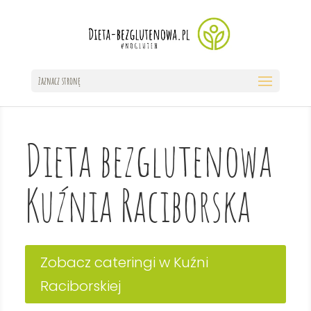
Zaznacz stronę
Dieta bezglutenowa
Kuźnia Raciborska
Zobacz cateringi w Kuźni
Raciborskiej