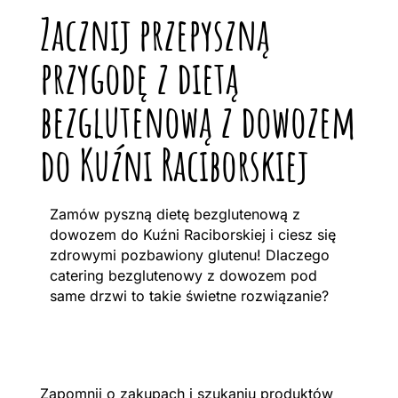
Zacznij przepyszną
przygodę z dietą
bezglutenową z dowozem
do Kuźni Raciborskiej
Zamów pyszną dietę bezglutenową z
dowozem do Kuźni Raciborskiej i ciesz się
zdrowymi pozbawiony glutenu! Dlaczego
catering bezglutenowy z dowozem pod
same drzwi to takie świetne rozwiązanie?
Zapomnij o zakupach i szukaniu produktów