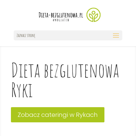
Zaznacz stronę
Dieta bezglutenowa
Ryki
Zobacz cateringi w Rykach