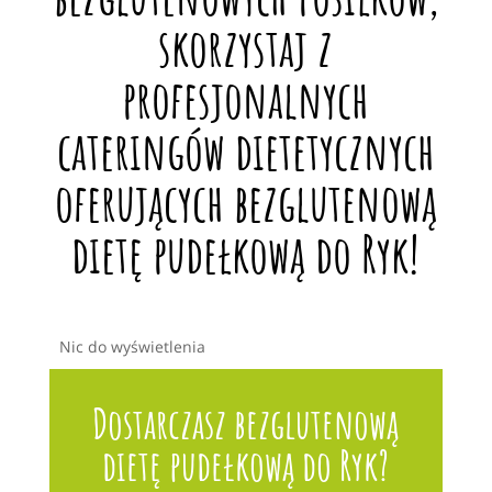
skorzystaj z
profesjonalnych
cateringów dietetycznych
oferujących bezglutenową
dietę pudełkową do Ryk!
Nic do wyświetlenia
Dostarczasz bezglutenową
dietę pudełkową do Ryk?