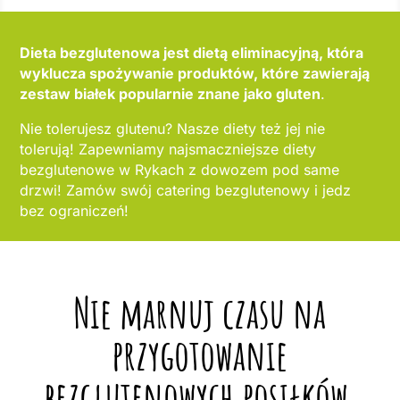
Dieta bezglutenowa jest dietą eliminacyjną, która
wyklucza spożywanie produktów, które zawierają
zestaw białek popularnie znane jako gluten
.
Nie tolerujesz glutenu? Nasze diety też jej nie
tolerują! Zapewniamy najsmaczniejsze diety
bezglutenowe w Rykach z dowozem pod same
drzwi! Zamów swój catering bezglutenowy i jedz
bez ograniczeń!
Nie marnuj czasu na
przygotowanie
bezglutenowych posiłków,