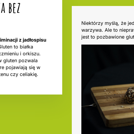
a bez
Niektórzy myślą, że je
warzywa. Ale to niepra
jest to pozbawione glu
minacji z jadłospisu
Gluten to białka
czmieniu i orkiszu.
w gluten pozwala
re pojawiają się w
enu czy celiakię.