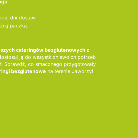
ngu
,
odaj dni dostaw,
szną paczką.
epszych cateringów bezglutenowych z
dostosuj ją do wszystkich swoich potrzeb
ń! Sprawdź, co smacznego przygotowały
ringi bezglutenowe
na terenie Jaworzy!