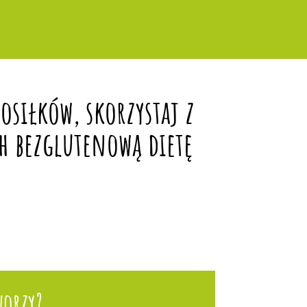
siłków, skorzystaj z
h bezglutenową dietę
worzy?