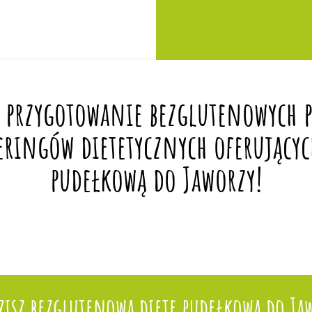
 przygotowanie bezglutenowych po
eringów dietetycznych oferującyc
pudełkową do Jaworzy!
isz bezglutenową dietę pudełkową do Ja