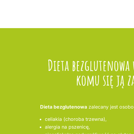
Dieta bezglutenowa
komu się ją z
Dieta bezglutenowa
zalecany jest osobo
celiakia (choroba trzewna),
alergia na pszenicę,