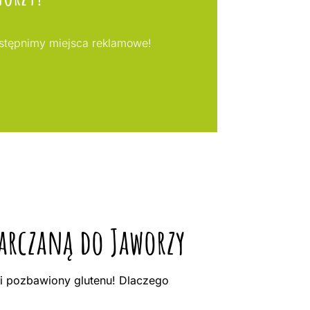
stępnimy miejsca reklamowe!
tarczaną do Jaworzy
i pozbawiony glutenu! Dlaczego