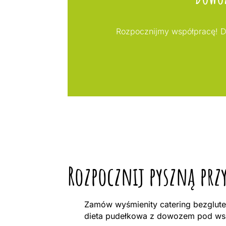
Rozpocznijmy współpracę! D
Rozpocznij pyszną prz
Zamów wyśmienity catering bezglute
dieta pudełkowa z dowozem pod wsk