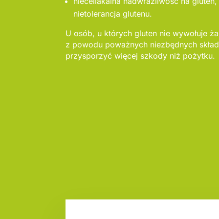
nieceliakalna nadwrażliwość na gluten, 
nietolerancja glutenu.
U osób, u których gluten nie wywołuje ż
z powodu poważnych niezbędnych skład
przysporzyć więcej szkody niż pożytku.