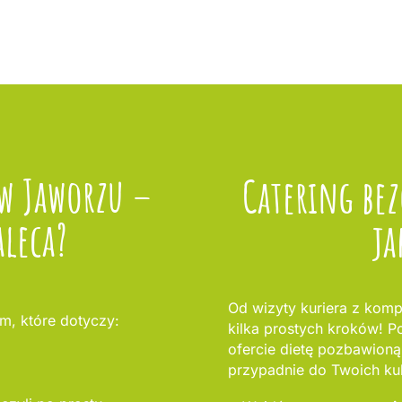
 w Jaworzu –
Catering be
aleca?
ja
Od wizyty kuriera z komp
m, które dotyczy:
kilka prostych kroków! Po
ofercie dietę pozbawioną 
przypadnie do Twoich ku