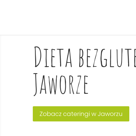
Dieta bezglu
Jaworze
Zobacz cateringi w Jaworzu