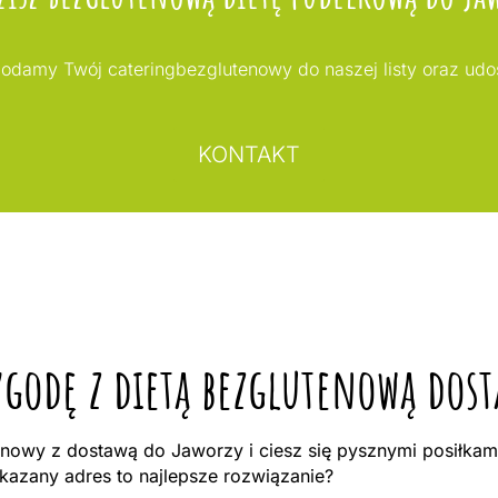
odamy Twój cateringbezglutenowy do naszej listy oraz udo
KONTAKT
ygodę z dietą bezglutenową dos
nowy z dostawą do Jaworzy i ciesz się pysznymi posiłkam
azany adres to najlepsze rozwiązanie?