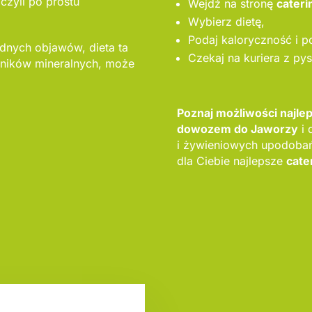
czyli po prostu
Wejdź na stronę
cateri
Wybierz dietę,
Podaj kaloryczność i p
adnych objawów, dieta ta
Czekaj na kuriera z py
ników mineralnych, może
Poznaj możliwości najl
dowozem do Jaworzy
i 
i żywieniowych upodoba
dla Ciebie najlepsze
cate