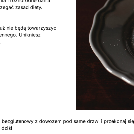
a i różnorodne dania
rzegać zasad diety.
ż nie będą towarzyszyć
ennego. Unikniesz
.
ng bezglutenowy z dowozem pod same drzwi i przekonaj się
 dziś!