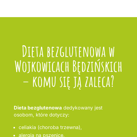
Dieta bezglutenowa w
Wojkowicach Będzińskich
– komu się ją zaleca?
Dieta bezglutenowa
dedykowany jest
osobom, które dotyczy:
celiakia (choroba trzewna),
alergia na pszenicę,