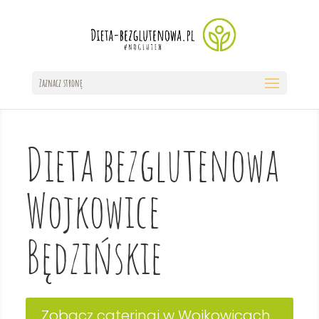
Zaznacz stronę
Dieta bezglutenowa
Wojkowice
Będzińskie
Zobacz cateringi w Wojkowicach