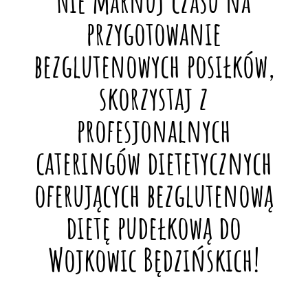
Nie marnuj czasu na
przygotowanie
bezglutenowych posiłków,
skorzystaj z
profesjonalnych
cateringów dietetycznych
oferujących bezglutenową
dietę pudełkową do
Wojkowic Będzińskich!