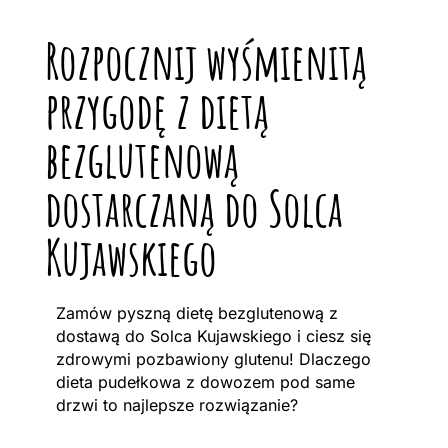
Rozpocznij wyśmienitą
przygodę z dietą
bezglutenową
dostarczaną do Solca
Kujawskiego
Zamów pyszną dietę bezglutenową z
dostawą do Solca Kujawskiego i ciesz się
zdrowymi pozbawiony glutenu! Dlaczego
dieta pudełkowa z dowozem pod same
drzwi to najlepsze rozwiązanie?