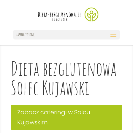
Zaznacz stronę
Dieta bezglutenowa
Solec Kujawski
Zobacz cateringi w Solcu
Kujawskim