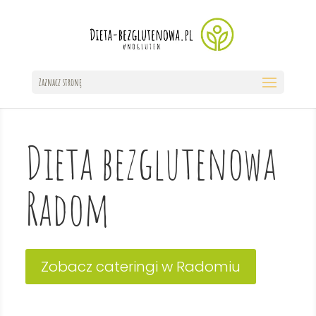
Zaznacz stronę
Dieta bezglutenowa
Radom
Zobacz cateringi w Radomiu