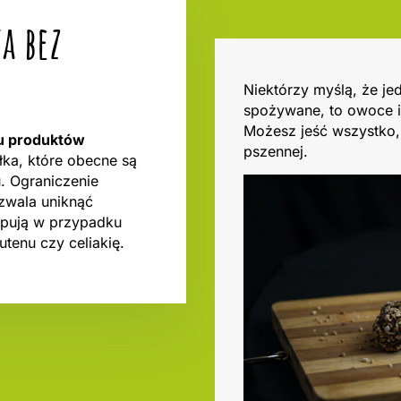
a bez
Niektórzy myślą, że j
spożywane, to owoce i
Możesz jeść wszystko, 
nu produktów
pszennej.
ałka, które obecne są
u. Ograniczenie
zwala uniknąć
ępują w przypadku
utenu czy celiakię.