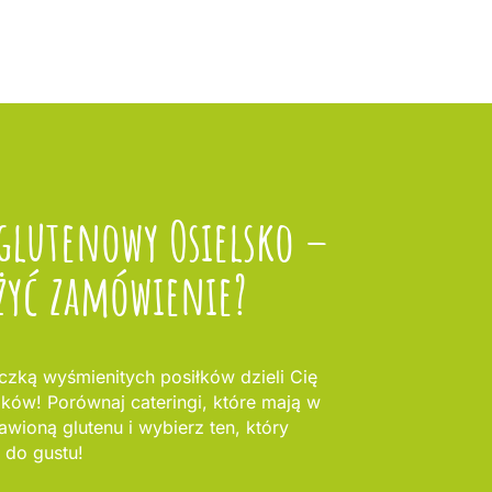
glutenowy Osielsko –
żyć zamówienie?
zką wyśmienitych posiłków dzieli Cię
oków! Porównaj cateringi, które mają w
awioną glutenu i wybierz ten, który
 do gustu!