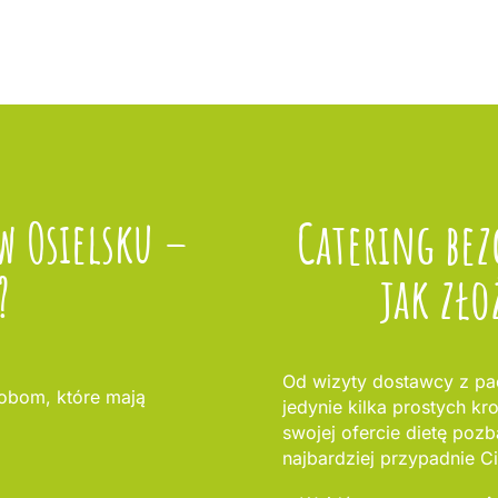
w Osielsku –
Catering bez
?
jak zło
Od wizyty dostawcy z pac
sobom, które mają
jedynie kilka prostych kr
swojej ofercie dietę pozb
najbardziej przypadnie Ci