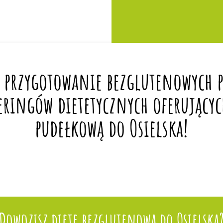
 przygotowanie bezglutenowych po
eringów dietetycznych oferującyc
pudełkową do Osielska!
Dowozisz dietę bezglutenową do Osielska