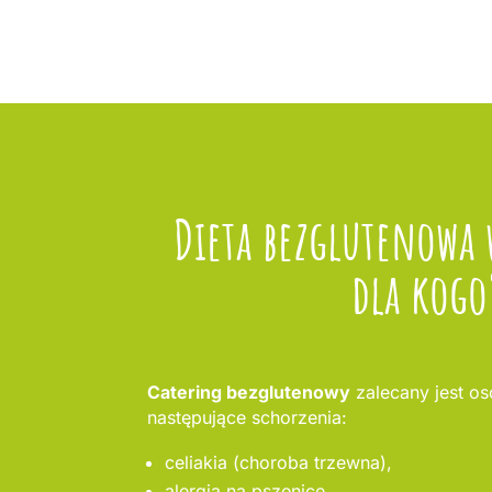
Dieta bezglutenowa 
dla kogo
Catering bezglutenowy
zalecany jest o
następujące schorzenia:
celiakia (choroba trzewna),
alergia na pszenicę,