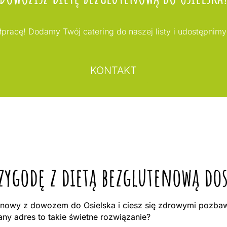
pracę! Dodamy Twój catering do naszej listy i udostępnimy
KONTAKT
zygodę z dietą bezglutenową dos
nowy z dowozem do Osielska i ciesz się zdrowymi pozbawi
y adres to takie świetne rozwiązanie?