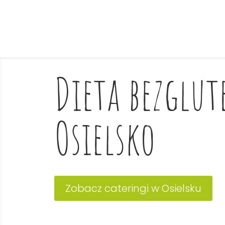
Dieta bezglu
Osielsko
Zobacz cateringi w Osielsku