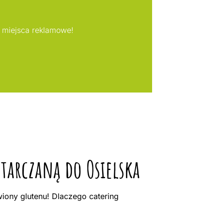
 miejsca reklamowe!
tarczaną do Osielska
ony glutenu! Dlaczego catering