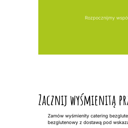
Rozpocznijmy współ
Zacznij wyśmienitą pr
Zamów wyśmienity catering bezglute
bezglutenowy z dostawą pod wskazan