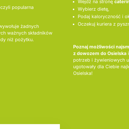
Wejdź na stronę
cateri
 czyli popularna
Wybierz dietę,
Podaj kaloryczność i ok
Oczekuj kuriera z pysz
 wywołuje żadnych
nych ważnych składników
dy niż pożytku.
Poznaj możliwości najsm
z dowozem do Osielska
i
potrzeb i żywieniowych 
ugotowały dla Ciebie naj
Osielska!