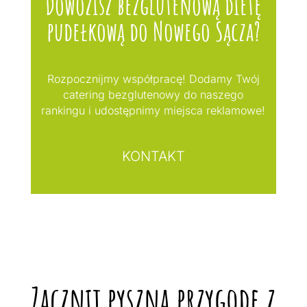
Dowozisz bezglutenową dietę
pudełkową do Nowego Sącza?
Rozpocznijmy współpracę! Dodamy Twój
catering bezglutenowy do naszego
rankingu i udostępnimy miejsca reklamowe!
KONTAKT
Zacznij pyszną przygodę z