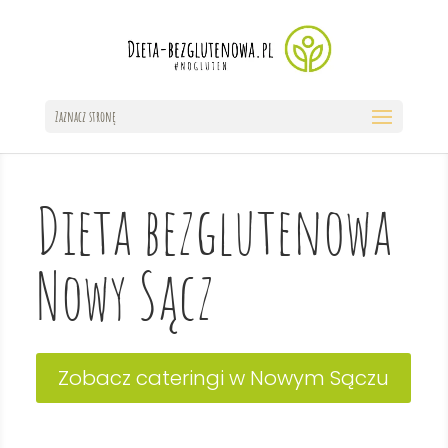
Zaznacz stronę
Dieta bezglutenowa
Nowy Sącz
Zobacz cateringi w Nowym Sączu