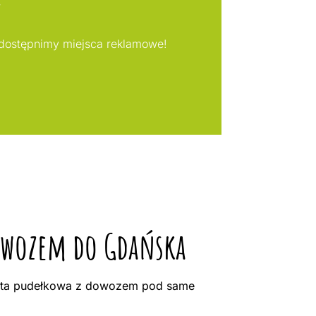
udostępnimy miejsca reklamowe!
dowozem do Gdańska
ieta pudełkowa z dowozem pod same