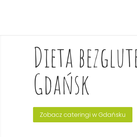
Dieta bezglu
Gdańsk
Zobacz cateringi w Gdańsku