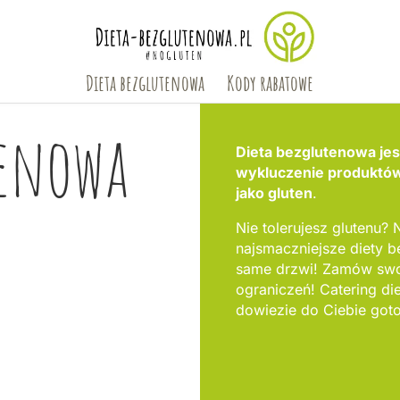
Dieta bezglutenowa
Kody rabatowe
tenowa
Dieta bezglutenowa jest
wykluczenie produktów,
jako gluten
.
Nie tolerujesz glutenu? N
najsmaczniejsze diety 
same drzwi! Zamów swoj
ograniczeń! Catering d
dowiezie do Ciebie goto