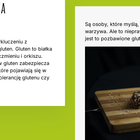
ta
Są osoby, które myślą,
warzywa. Ale to niepra
jest to pozbawione glu
kluczeniu z
luten. Gluten to białka
czmieniu i orkiszu.
w gluten zabezpiecza
óre pojawiają się w
olerancję glutenu czy