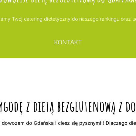
my Twój catering dietetyczny do naszego rankingu oraz 
KONTAKT
zygodę z dietą bezglutenową z 
 dowozem do Gdańska i ciesz się pysznymi ! Dlaczego d