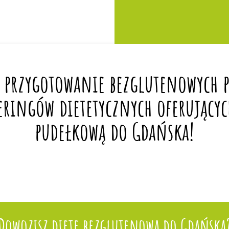
 przygotowanie bezglutenowych po
eringów dietetycznych oferującyc
pudełkową do Gdańska!
Dowozisz dietę bezglutenową do Gdańska