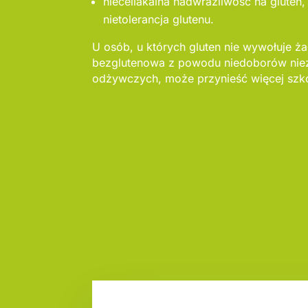
nieceliakalna nadwrażliwość na gluten, 
nietolerancja glutenu.
U osób, u których gluten nie wywołuje ż
bezglutenowa z powodu niedoborów nie
odżywczych, może przynieść więcej szko