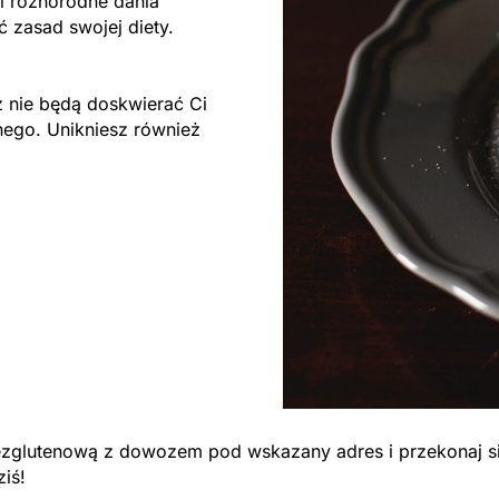
i różnorodne dania
ać zasad swojej diety.
 nie będą doskwierać Ci
nego. Unikniesz również
bezglutenową z dowozem pod wskazany adres i przekonaj si
ziś!