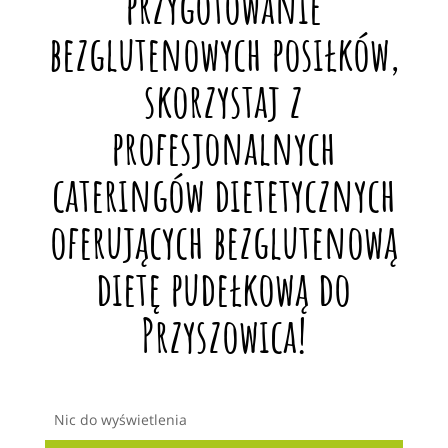
przygotowanie
bezglutenowych posiłków,
skorzystaj z
profesjonalnych
cateringów dietetycznych
oferujących bezglutenową
dietę pudełkową do
Przyszowica!
Nic do wyświetlenia