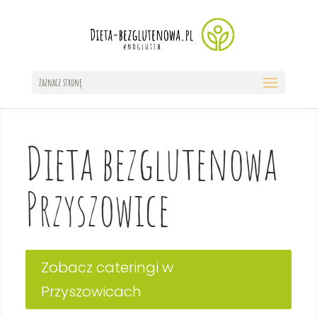
Zaznacz stronę
Dieta bezglutenowa
Przyszowice
Zobacz cateringi w
Przyszowicach