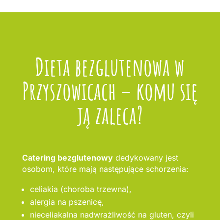
Dieta bezglutenowa w
Przyszowicach – komu się
ją zaleca?
Catering bezglutenowy
dedykowany jest
osobom, które mają następujące schorzenia:
celiakia (choroba trzewna),
alergia na pszenicę,
nieceliakalna nadwrażliwość na gluten, czyli