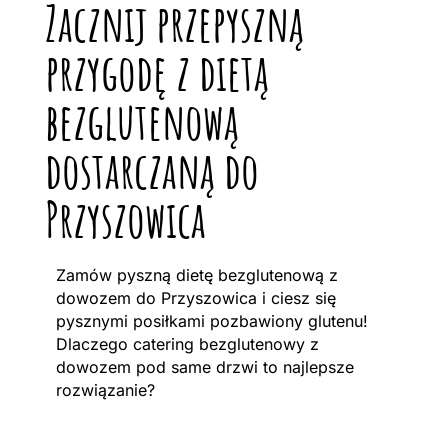
Zacznij przepyszną
przygodę z dietą
bezglutenową
dostarczaną do
Przyszowica
Zamów pyszną dietę bezglutenową z
dowozem do Przyszowica i ciesz się
pysznymi posiłkami pozbawiony glutenu!
Dlaczego catering bezglutenowy z
dowozem pod same drzwi to najlepsze
rozwiązanie?