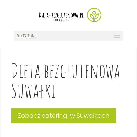
Zaznacz stronę
Dieta bezglutenowa
Suwałki
Zobacz cateringi w Suwałkach