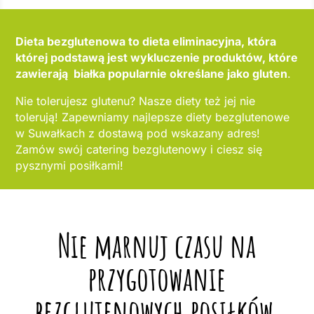
Dieta bezglutenowa to dieta eliminacyjna, która
której podstawą jest wykluczenie produktów, które
zawierają białka popularnie określane jako gluten
.
Nie tolerujesz glutenu? Nasze diety też jej nie
tolerują! Zapewniamy najlepsze diety bezglutenowe
w Suwałkach z dostawą pod wskazany adres!
Zamów swój catering bezglutenowy i ciesz się
pysznymi posiłkami!
Nie marnuj czasu na
przygotowanie
bezglutenowych posiłków,