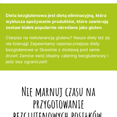
Dieta bezglutenowa jest dietą eliminacyjną, która
wyklucza spożywanie produktów, które zawierają
zestaw białek popularnie określane jako gluten
.
Cierpisz na nietolerancję glutenu? Nasze diety też jej
nie tolerują! Zapewniamy najsmaczniejsze diety
bezglutenowe w Skawinie z dostawą pod same
drzwi! Zamów swój idealny catering bezglutenowy i
jedz bez ograniczeń!
Nie marnuj czasu na
przygotowanie
bezglutenowych posiłków,