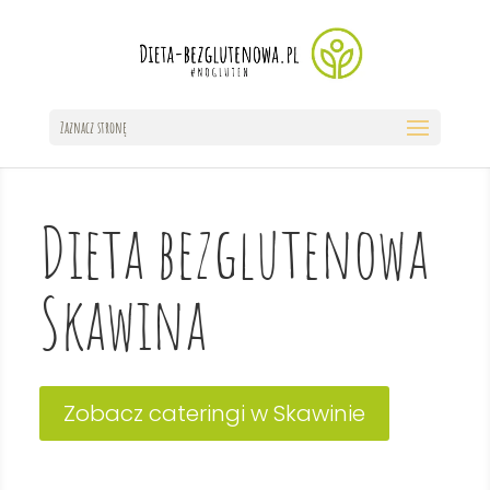
Zaznacz stronę
Dieta bezglutenowa
Skawina
Zobacz cateringi w Skawinie