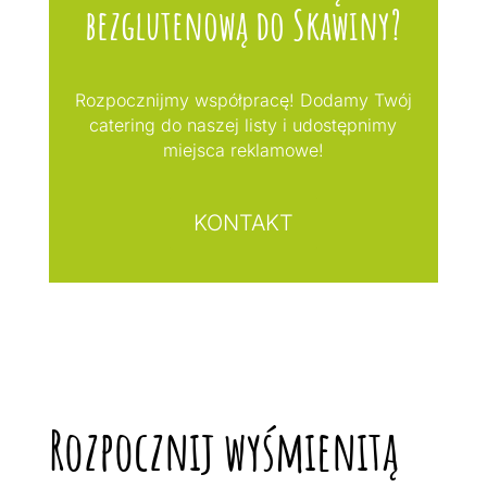
bezglutenową do Skawiny?
Rozpocznijmy współpracę! Dodamy Twój
catering do naszej listy i udostępnimy
miejsca reklamowe!
KONTAKT
Rozpocznij wyśmienitą