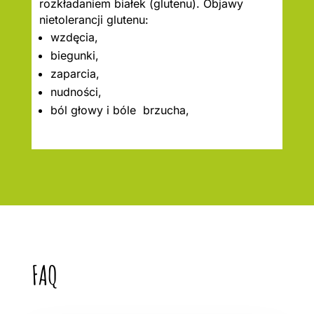
rozkładaniem białek (glutenu). Objawy
nietolerancji glutenu:
wzdęcia,
biegunki,
zaparcia,
nudności,
ból głowy i bóle brzucha,
FAQ