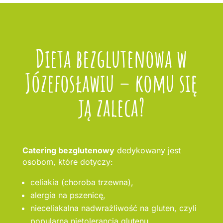
Dieta bezglutenowa w
Józefosławiu – komu się
ją zaleca?
Catering bezglutenowy
dedykowany jest
osobom, które dotyczy:
celiakia (choroba trzewna),
alergia na pszenicę,
nieceliakalna nadwrażliwość na gluten, czyli
popularna nietolerancja glutenu.