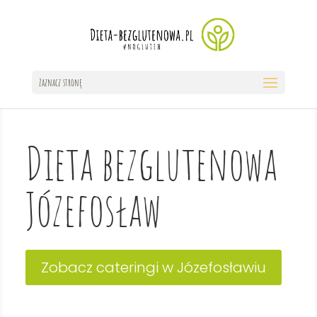
Zaznacz stronę
Dieta bezglutenowa
Józefosław
Zobacz cateringi w Józefosławiu