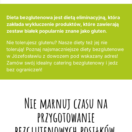
Dieta bezglutenowa jest dietą eliminacyjną, która
zakłada wykluczenie produktów, które zawierają
zestaw białek popularnie znane jako gluten
.
Nie tolerujesz glutenu? Nasze diety też jej nie
tolerują! Poznaj najsmaczniejsze diety bezglutenowe
w Józefosławiu z dowozem pod wskazany adres!
Zamów swój idealny catering bezglutenowy i jedz
bez ograniczeń!
Nie marnuj czasu na
przygotowanie
bezglutenowych posiłków,