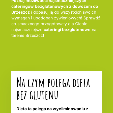
Poznaj możliwości najsmaczniejszych
cateringów bezglutenowych z dowozem do
Brzeszcz
i dopasuj ją do wszystkich swoich
wymagań i upodobań żywieniowych! Sprawdź,
co smacznego przygotowały dla Ciebie
najsmaczniejsze
cateringi bezglutenowe
na
terenie Brzeszcz!
Na czym polega dieta
bez glutenu
Dieta ta polega na wyeliminowaniu z