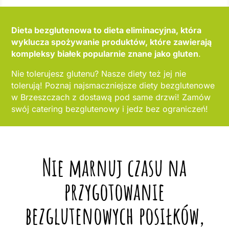
Dieta bezglutenowa to dieta eliminacyjna, która
wyklucza spożywanie produktów, które zawierają
kompleksy białek popularnie znane jako gluten
.
Nie tolerujesz glutenu? Nasze diety też jej nie
tolerują! Poznaj najsmaczniejsze diety bezglutenowe
w Brzeszczach z dostawą pod same drzwi! Zamów
swój catering bezglutenowy i jedz bez ograniczeń!
Nie marnuj czasu na
przygotowanie
bezglutenowych posiłków,