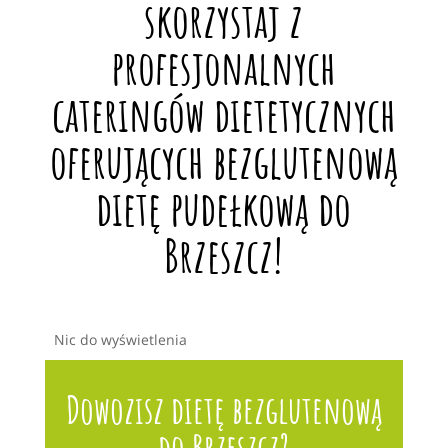
skorzystaj z
profesjonalnych
cateringów dietetycznych
oferujących bezglutenową
dietę pudełkową do
Brzeszcz!
Nic do wyświetlenia
Dowozisz dietę bezglutenową
do Brzeszcz?