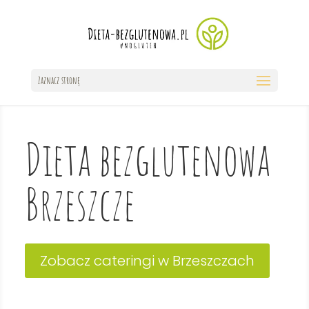
Zaznacz stronę
Dieta bezglutenowa
Brzeszcze
Zobacz cateringi w Brzeszczach