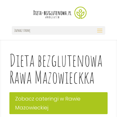
Zaznacz stronę
Dieta bezglutenowa
Rawa Mazowieckka
Zobacz cateringi w Rawie
Mazowieckiej