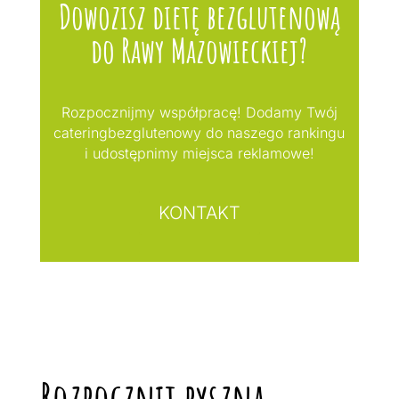
Dowozisz dietę bezglutenową
do Rawy Mazowieckiej?
Rozpocznijmy współpracę! Dodamy Twój
cateringbezglutenowy do naszego rankingu
i udostępnimy miejsca reklamowe!
KONTAKT
Rozpocznij pyszną