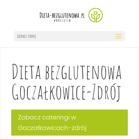
Zaznacz stronę
Dieta bezglutenowa
Goczałkowice-Zdrój
Zobacz cateringi w
Goczałkowicach-zdrój