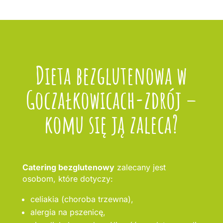
Dieta bezglutenowa w
Goczałkowicach-zdrój –
komu się ją zaleca?
Catering bezglutenowy
zalecany jest
osobom, które dotyczy:
celiakia (choroba trzewna),
alergia na pszenicę,