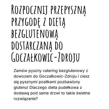
Rozpocznij przepyszną
przygodę z dietą
bezglutenową
dostarczaną do
Goczałkowic-Zdroju
Zamów pyszny catering bezglutenowy z
dowozem do Goczałkowic-Zdroju i ciesz
się pysznymi posiłkami pozbawiony
glutenu! Dlaczego dieta pudełkowa z
dostawą pod same drzwi to takie świetne
rozwiązanie?