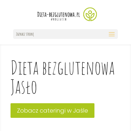
Zaznacz stronę
Dieta bezglutenowa
Jasło
Zobacz cateringi w Jaśle