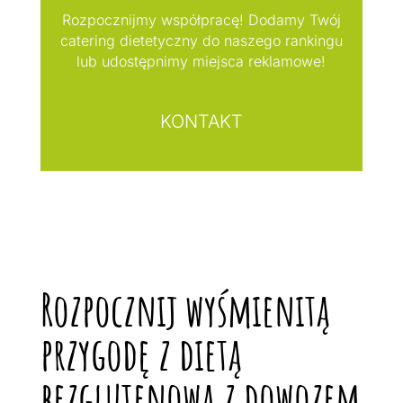
Rozpocznijmy współpracę! Dodamy Twój
catering dietetyczny do naszego rankingu
lub udostępnimy miejsca reklamowe!
KONTAKT
Rozpocznij wyśmienitą
przygodę z dietą
bezglutenową z dowozem