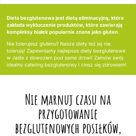
Dieta bezglutenowa jest dietą eliminacyjną, która
zakłada wykluczenie produktów, które zawierają
kompleksy białek popularnie znane jako gluten
.
Nie tolerujesz glutenu? Nasze diety też jej nie
tolerują! Zapewniamy najlepsze diety bezglutenowe
w Jaśle z dowozem pod same drzwi! Zamów swój
idealny catering bezglutenowy i ciesz się zdrowiem!
Nie marnuj czasu na
przygotowanie
bezglutenowych posiłków,