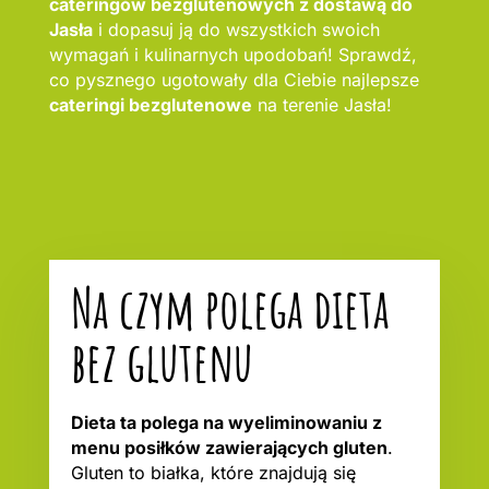
cateringów bezglutenowych z dostawą do
Jasła
i dopasuj ją do wszystkich swoich
wymagań i kulinarnych upodobań! Sprawdź,
co pysznego ugotowały dla Ciebie najlepsze
cateringi bezglutenowe
na terenie Jasła!
Na czym polega dieta
bez glutenu
Dieta ta polega na wyeliminowaniu z
menu posiłków zawierających gluten
.
Gluten to białka, które znajdują się