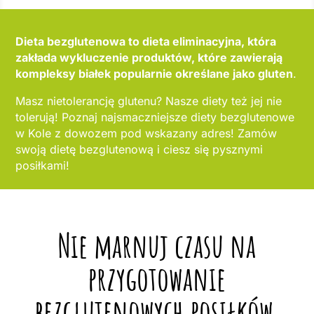
Dieta bezglutenowa to dieta eliminacyjna, która
zakłada wykluczenie produktów, które zawierają
kompleksy białek popularnie określane jako gluten
.
Masz nietolerancję glutenu? Nasze diety też jej nie
tolerują! Poznaj najsmaczniejsze diety bezglutenowe
w Kole z dowozem pod wskazany adres! Zamów
swoją dietę bezglutenową i ciesz się pysznymi
posiłkami!
Nie marnuj czasu na
przygotowanie
bezglutenowych posiłków,