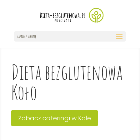
Zaznacz stronę
Dieta bezglutenowa
Koło
Zobacz cateringi w Kole