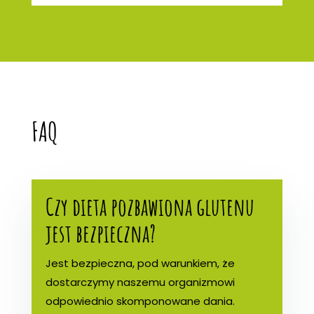
FAQ
Czy dieta pozbawiona glutenu
jest bezpieczna?
Jest bezpieczna, pod warunkiem, że
dostarczymy naszemu organizmowi
odpowiednio skomponowane dania.