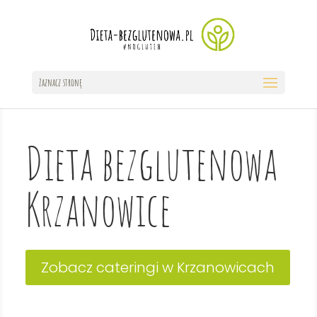
Zaznacz stronę
Dieta bezglutenowa
Krzanowice
Zobacz cateringi w Krzanowicach