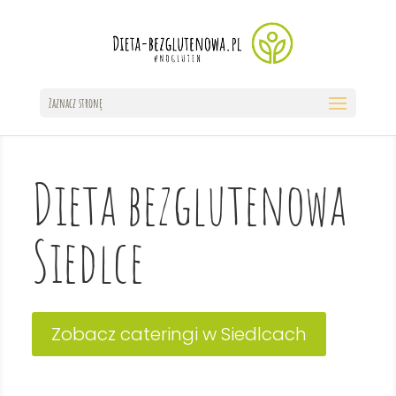
Zaznacz stronę
Dieta bezglutenowa
Siedlce
Zobacz cateringi w Siedlcach