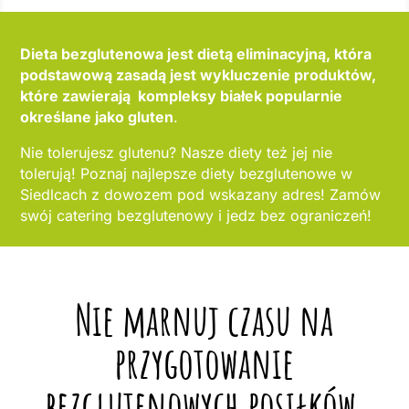
Dieta bezglutenowa jest dietą eliminacyjną, która
podstawową zasadą jest wykluczenie produktów,
które zawierają kompleksy białek popularnie
określane jako gluten
.
Nie tolerujesz glutenu? Nasze diety też jej nie
tolerują! Poznaj najlepsze diety bezglutenowe w
Siedlcach z dowozem pod wskazany adres! Zamów
swój catering bezglutenowy i jedz bez ograniczeń!
Nie marnuj czasu na
przygotowanie
bezglutenowych posiłków,