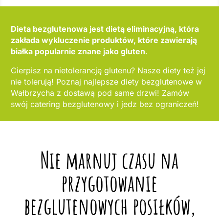
Dieta bezglutenowa jest dietą eliminacyjną, która
zakłada wykluczenie produktów, które zawierają
białka popularnie znane jako gluten
.
Cierpisz na nietolerancję glutenu? Nasze diety też jej
nie tolerują! Poznaj najlepsze diety bezglutenowe w
Wałbrzycha z dostawą pod same drzwi! Zamów
swój catering bezglutenowy i jedz bez ograniczeń!
Nie marnuj czasu na
przygotowanie
bezglutenowych posiłków,