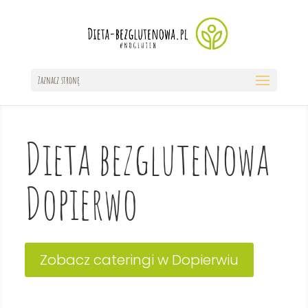
Zaznacz stronę
Dieta bezglutenowa
Dopierwo
Zobacz cateringi w Dopierwiu