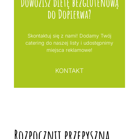
Dowozisz dietę bezglutenową
do Dopierwa?
Skontaktuj się z nami! Dodamy Twój
catering do naszej listy i udostępnimy
miejsca reklamowe!
KONTAKT
Rozpocznij przepyszną