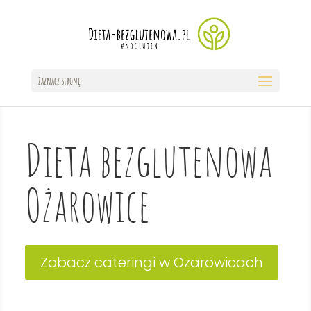
Zaznacz stronę
Dieta bezglutenowa
Ożarowice
Zobacz cateringi w Ożarowicach