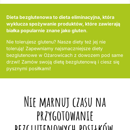
Dieta bezglutenowa to dieta eliminacyjna, która
wyklucza spożywanie produktów, które zawierają
białka popularnie znane jako gluten
.
Nie tolerujesz glutenu? Nasze diety też jej nie
tolerują! Zapewniamy najsmaczniejsze diety
bezglutenowe w Ożarowicach z dowozem pod same
drzwi! Zamów swoją dietę bezglutenową i ciesz się
pysznymi posiłkami!
Nie marnuj czasu na
przygotowanie
bezglutenowych posiłków,