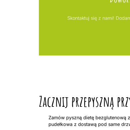
Skontaktuj się z nami! Doda
Zacznij przepyszną pr
Zamów pyszną dietę bezglutenową z
pudełkowa z dostawą pod same drzwi