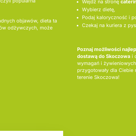
 czyli popularna
Wejdź na stronę
cateri
Wybierz dietę,
Podaj kaloryczność i p
adnych objawów, dieta ta
Czekaj na kuriera z py
ków odżywczych, może
Poznaj możliwości najl
dostawą do Skoczowa
i 
wymagań i żywieniowych
przygotowały dla Ciebie 
terenie Skoczowa!