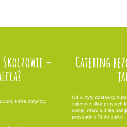
w Skoczowie –
Catering be
aleca?
ja
Od wizyty dostawcy z pac
obom, które dotyczy:
zaledwie kilka prostych 
swojej ofercie dietę bezg
przypadnie Ci do gustu!