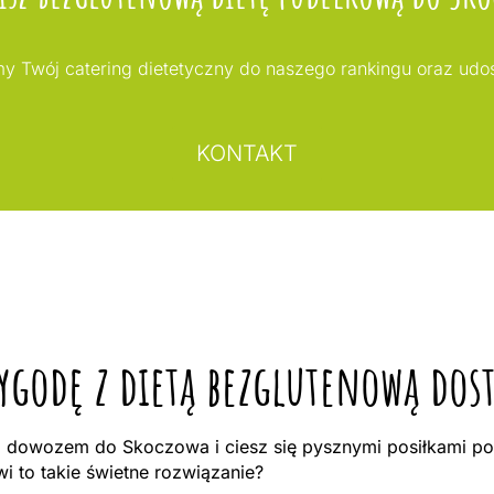
my Twój catering dietetyczny do naszego rankingu oraz ud
KONTAKT
zygodę z dietą bezglutenową do
 dowozem do Skoczowa i ciesz się pysznymi posiłkami poz
 to takie świetne rozwiązanie?