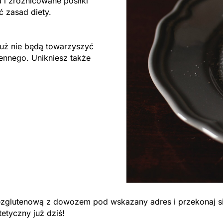
 i zróżnicowane posiłki
ać zasad diety.
ż nie będą towarzyszyć
ennego. Unikniesz także
bezglutenową z dowozem pod wskazany adres i przekonaj si
etyczny już dziś!