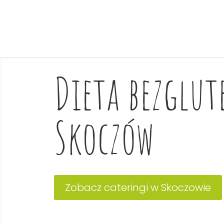
Dieta bezglu
Skoczów
Zobacz cateringi w Skoczowie