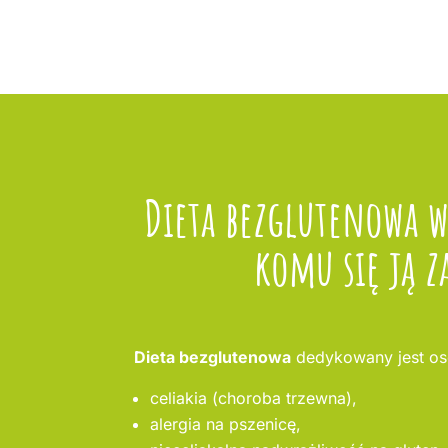
Dieta bezglutenowa 
komu się ją z
Dieta bezglutenowa
dedykowany jest os
celiakia (choroba trzewna),
alergia na pszenicę,