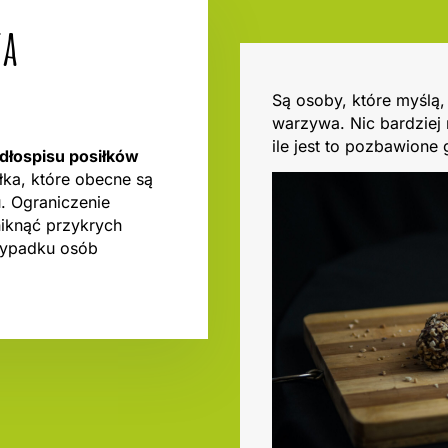
ta
Są osoby, które myślą,
warzywa. Nic bardziej
ile jest to pozbawione 
adłospisu posiłków
ałka, które obecne są
u. Ograniczenie
iknąć przykrych
rzypadku osób