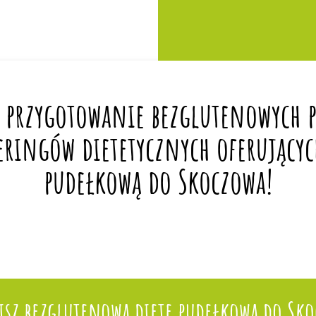
 przygotowanie bezglutenowych po
eringów dietetycznych oferującyc
pudełkową do Skoczowa!
sz bezglutenową dietę pudełkową do Sk