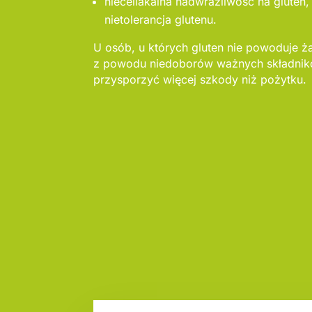
nieceliakalna nadwrażliwość na gluten,
nietolerancja glutenu.
U osób, u których gluten nie powoduje ż
z powodu niedoborów ważnych składni
przysporzyć więcej szkody niż pożytku.