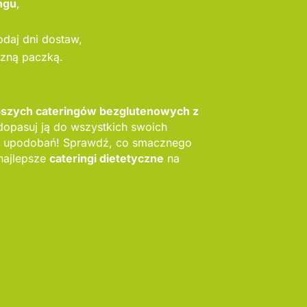
ngu
,
odaj dni dostaw,
szną paczką.
epszych cateringów bezglutenowych z
dopasuj ją do wszystkich swoich
 upodobań! Sprawdź, co smacznego
najlepsze
cateringi dietetyczne
na