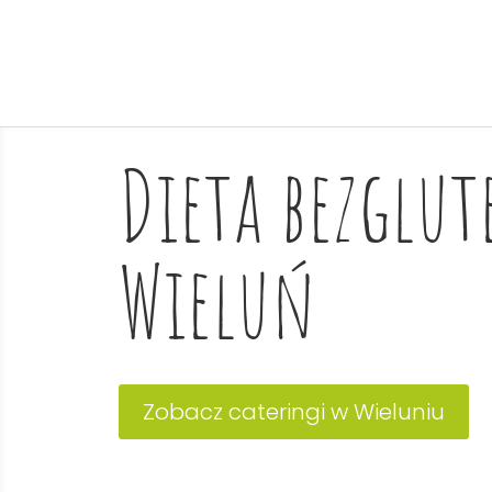
Dieta bezglu
Wieluń
Zobacz cateringi w Wieluniu