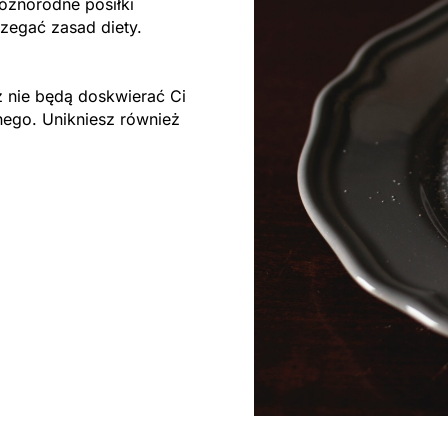
różnorodne posiłki
rzegać zasad diety.
 nie będą doskwierać Ci
nego. Unikniesz również