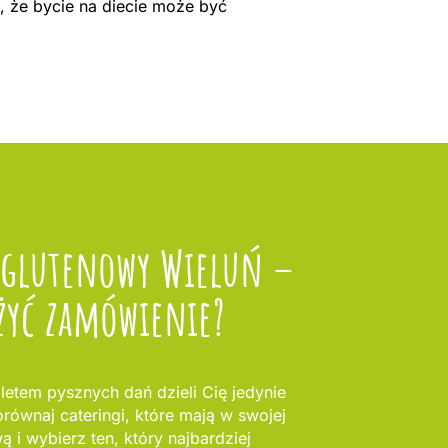
, że bycie na diecie może być
zglutenowy Wieluń –
żyć zamówienie?
letem pysznych dań dzieli Cię jedynie
równaj cateringi, które mają w swojej
ą i wybierz ten, który najbardziej