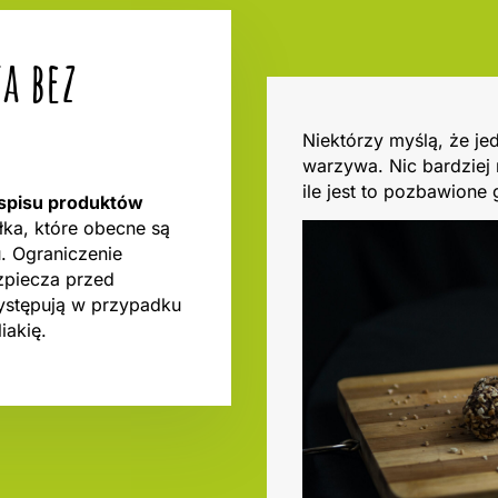
a bez
Niektórzy myślą, że je
warzywa. Nic bardziej
ile jest to pozbawione 
łospisu produktów
ałka, które obecne są
u. Ograniczenie
zpiecza przed
występują w przypadku
iakię.