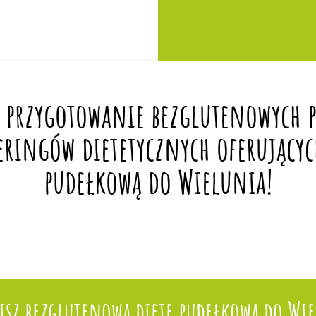
 przygotowanie bezglutenowych po
eringów dietetycznych oferującyc
pudełkową do Wielunia!
isz bezglutenową dietę pudełkową do Wie