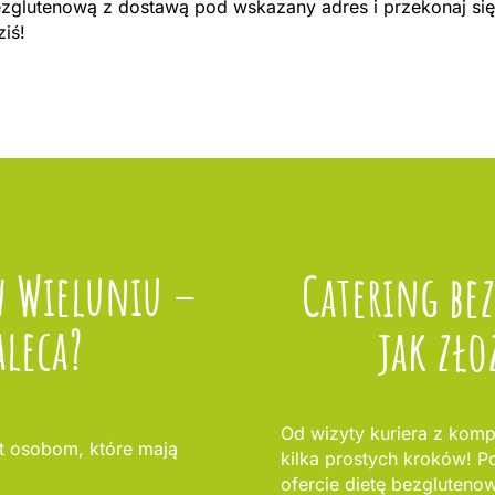
bezglutenową z dostawą pod wskazany adres i przekonaj się
ziś!
w Wieluniu –
Catering be
aleca?
jak zło
Od wizyty kuriera z komp
 osobom, które mają
kilka prostych kroków! Po
ofercie dietę bezglutenow