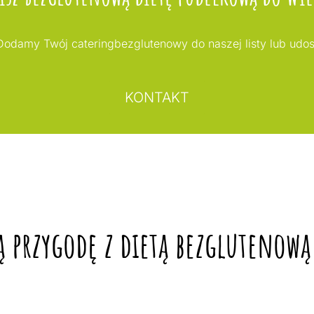
odamy Twój cateringbezglutenowy do naszej listy lub udo
KONTAKT
 przygodę z dietą bezglutenową