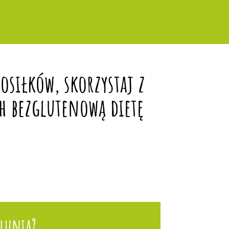
siłków, skorzystaj z
h bezglutenową dietę
lunia?