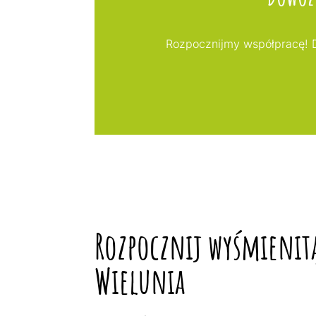
Rozpocznijmy współpracę! D
Rozpocznij wyśmienitą
Wielunia