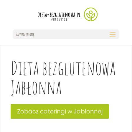
Zaznacz stronę
Dieta bezglutenowa
Jabłonna
Zobacz cateringi w Jabłonnej