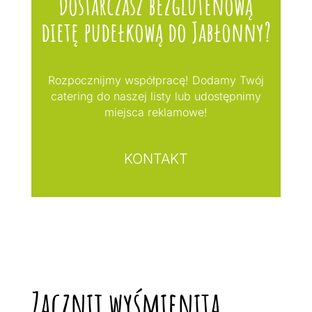
Dostarczasz bezglutenową
dietę pudełkową do Jabłonny?
Rozpocznijmy współpracę! Dodamy Twój
catering do naszej listy lub udostępnimy
miejsca reklamowe!
KONTAKT
Zacznij wyśmienitą