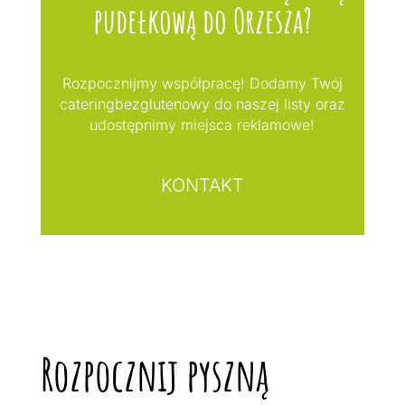
pudełkową do Orzesza?
Rozpocznijmy współpracę! Dodamy Twój
cateringbezglutenowy do naszej listy oraz
udostępnimy miejsca reklamowe!
KONTAKT
Rozpocznij pyszną