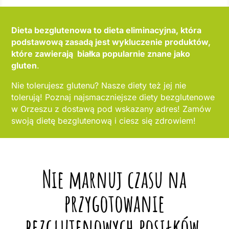
Dieta bezglutenowa to dieta eliminacyjna, która
podstawową zasadą jest wykluczenie produktów,
które zawierają białka popularnie znane jako
gluten
.
Nie tolerujesz glutenu? Nasze diety też jej nie
tolerują! Poznaj najsmaczniejsze diety bezglutenowe
w Orzeszu z dostawą pod wskazany adres! Zamów
swoją dietę bezglutenową i ciesz się zdrowiem!
Nie marnuj czasu na
przygotowanie
bezglutenowych posiłków,