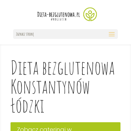
Zaznacz stronę
Dieta bezglutenowa
Konstantynów
Łódzki
Zobacz cateringi w