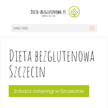
Zaznacz stronę
Dieta bezglutenowa
Szczecin
Zobacz cateringi w Szczecinie