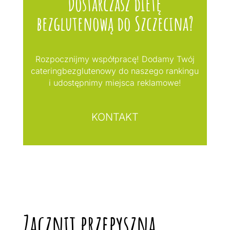
Dostarczasz dietę
bezglutenową do Szczecina?
Rozpocznijmy współpracę! Dodamy Twój
cateringbezglutenowy do naszego rankingu
i udostępnimy miejsca reklamowe!
KONTAKT
Zacznij przepyszną