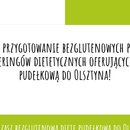
 przygotowanie bezglutenowych po
eringów dietetycznych oferującyc
pudełkową do Olsztyna!
czasz bezglutenową dietę pudełkową do Ol