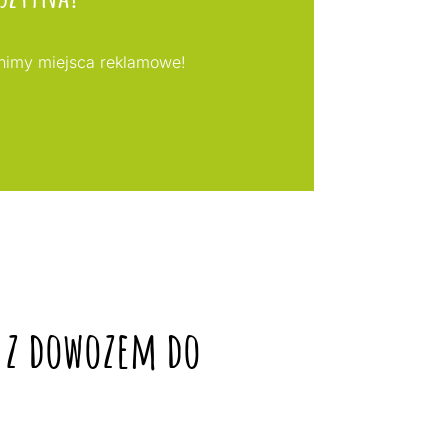
nimy miejsca reklamowe!
ą z dowozem do