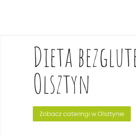
Dieta bezglu
Olsztyn
Zobacz cateringi w Olsztynie