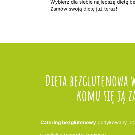
Wybierz dla siebie najlepszą dietę 
Zamów swoją dietę już teraz!
Dieta bezglutenowa 
komu się ją z
Catering bezglutenowy
dedykowany jest
celiakia (choroba trzewna),