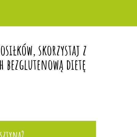
siłków, skorzystaj z
h bezglutenową dietę
sztyna?