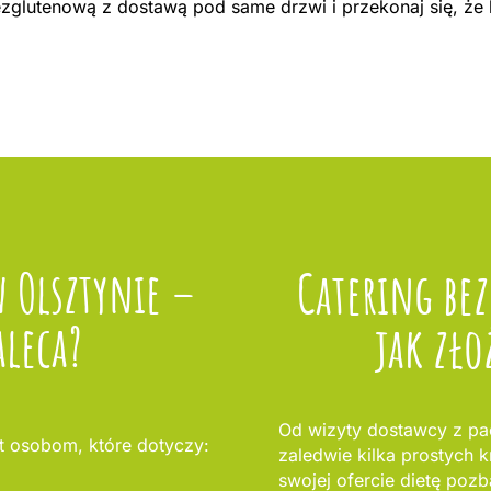
bezglutenową z dostawą pod same drzwi i przekonaj się, że
w Olsztynie –
Catering be
aleca?
jak zło
Od wizyty dostawcy z pac
 osobom, które dotyczy:
zaledwie kilka prostych 
swojej ofercie dietę pozb