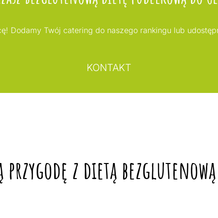
ę! Dodamy Twój catering do naszego rankingu lub udostęp
KONTAKT
ą przygodę z dietą bezglutenow