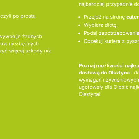
najbardziej przypadnie d
czyli po prostu
Przejdź na stronę
cate
Wybierz dietę,
Podaj zapotrzebowanie 
 wywołuje żadnych
Oczekuj kuriera z pysz
orów niezbędnych
yć więcej szkody niż
Poznaj możliwości najle
dostawą do Olsztyna
i d
wymagań i żywieniowych
ugotowały dla Ciebie naj
Olsztyna!