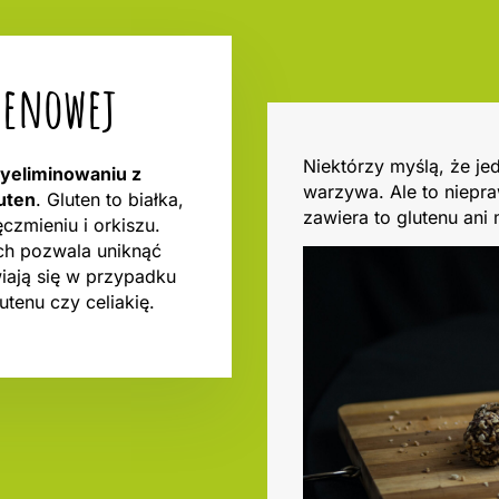
utenowej
Niektórzy myślą, że je
wyeliminowaniu z
warzywa. Ale to niepra
uten
. Gluten to białka,
zawiera to glutenu ani
ęczmieniu i orkiszu.
ch pozwala uniknąć
wiają się w przypadku
utenu czy celiakię.