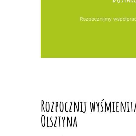
Rozpocznijmy współprac
Rozpocznij wyśmienit
Olsztyna