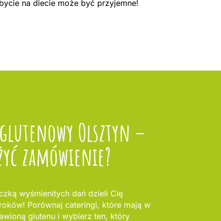
 bycie na diecie może być przyjemne!
zglutenowy Olsztyn –
żyć zamówienie?
zką wyśmienitych dań dzieli Cię
kroków! Porównaj cateringi, które mają w
awioną glutenu i wybierz ten, który