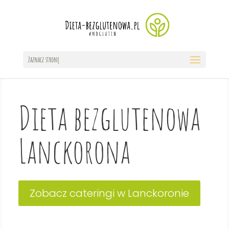
Zaznacz stronę
Dieta bezglutenowa
Lanckorona
Zobacz cateringi w Lanckoronie