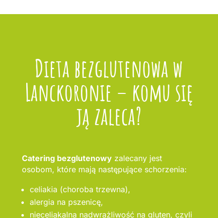
Dieta bezglutenowa w
Lanckoronie – komu się
ją zaleca?
Catering bezglutenowy
zalecany jest
osobom, które mają następujące schorzenia:
celiakia (choroba trzewna),
alergia na pszenicę,
nieceliakalna nadwrażliwość na gluten, czyli