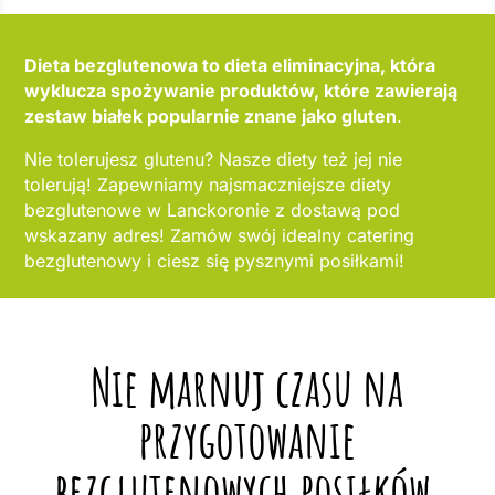
Dieta bezglutenowa to dieta eliminacyjna, która
wyklucza spożywanie produktów, które zawierają
zestaw białek popularnie znane jako gluten
.
Nie tolerujesz glutenu? Nasze diety też jej nie
tolerują! Zapewniamy najsmaczniejsze diety
bezglutenowe w Lanckoronie z dostawą pod
wskazany adres! Zamów swój idealny catering
bezglutenowy i ciesz się pysznymi posiłkami!
Nie marnuj czasu na
przygotowanie
bezglutenowych posiłków,