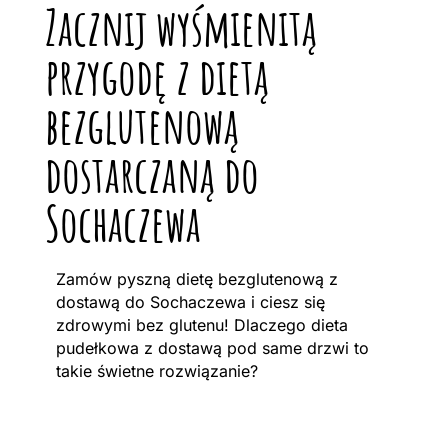
Zacznij wyśmienitą
przygodę z dietą
bezglutenową
dostarczaną do
Sochaczewa
Zamów pyszną dietę bezglutenową z
dostawą do Sochaczewa i ciesz się
zdrowymi bez glutenu! Dlaczego dieta
pudełkowa z dostawą pod same drzwi to
takie świetne rozwiązanie?