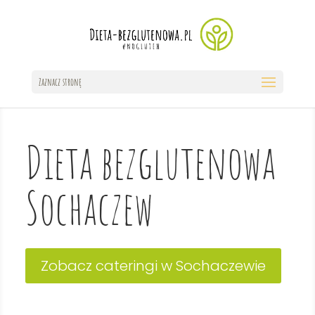
Zaznacz stronę
Dieta bezglutenowa
Sochaczew
Zobacz cateringi w Sochaczewie