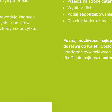
czyli po prostu
Przejdź na stronę
cate
Wybierz dietę,
Podaj zapotrzebowanie 
 powoduje żadnych
Oczekuj kuriera z pysz
nych składników
zkody niż pożytku.
Poznaj możliwości najl
dostawą do Kalet
i dosto
upodobań żywieniowych!
dla Ciebie najlepsze
cate