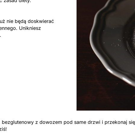
ać zasad diety.
ż nie będą doskwierać
ennego. Unikniesz
.
ng bezglutenowy z dowozem pod same drzwi i przekonaj się
ziś!