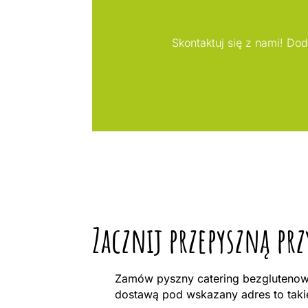
Skontaktuj się z nami! Do
Zacznij przepyszną pr
Zamów pyszny catering bezglutenowy 
dostawą pod wskazany adres to taki