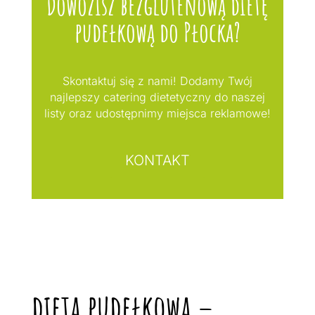
Dowozisz bezglutenową dietę
pudełkową do Płocka?
Skontaktuj się z nami! Dodamy Twój
najlepszy catering dietetyczny do naszej
listy oraz udostępnimy miejsca reklamowe!
KONTAKT
dieta pudełkowa –