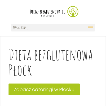
Zaznacz stronę
Dieta bezglutenowa
Płock
Zobacz cateringi w Płocku