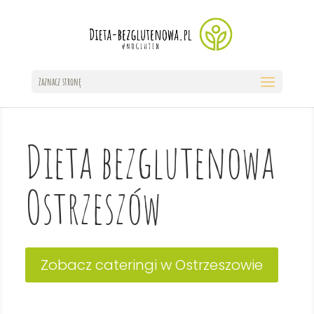
Zaznacz stronę
Dieta bezglutenowa
Ostrzeszów
Zobacz cateringi w Ostrzeszowie