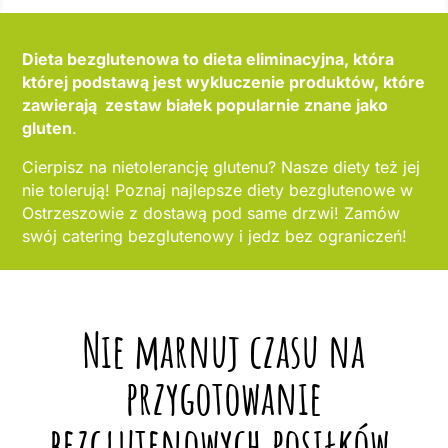
Dieta bezglutenowa to dieta eliminacyjna, która
której podstawą jest wykluczenie produktów, które
zawierają zestaw białek popularnie znane jako
gluten
.
Cierpisz na nietolerancję glutenu? Nasze diety też jej
nie tolerują! Poznaj najlepsze diety bezglutenowe w
Ostrzeszowie z dostawą pod same drzwi! Zamów
swój catering bezglutenowy i jedz bez ograniczeń!
Nie marnuj czasu na
przygotowanie
bezglutenowych posiłków,