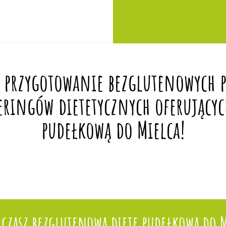
 przygotowanie bezglutenowych po
eringów dietetycznych oferującyc
pudełkową do Mielca!
rczasz bezglutenową dietę pudełkową do M