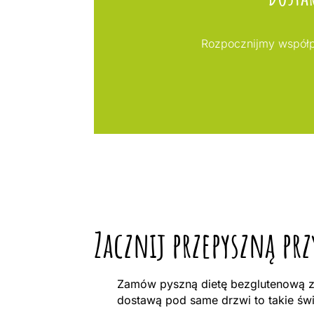
Rozpocznijmy współpr
Zacznij przepyszną pr
Zamów pyszną dietę bezglutenową z 
dostawą pod same drzwi to takie św