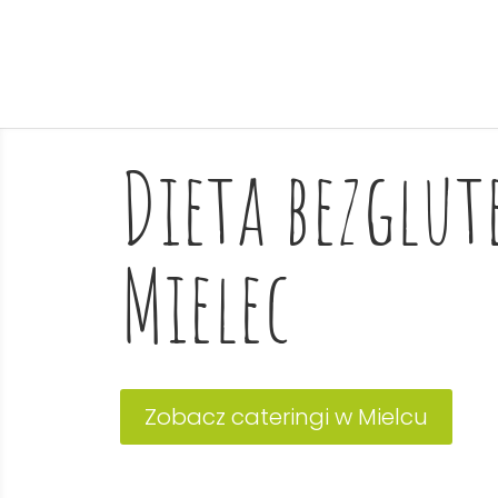
Dieta bezglu
Mielec
Zobacz cateringi w Mielcu