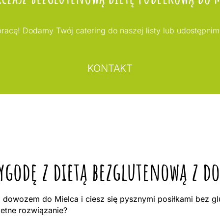
acę! Dodamy Twój catering do naszej listy lub udostępni
KONTAKT
zygodę z dietą bezglutenową z 
dowozem do Mielca i ciesz się pysznymi posiłkami bez gl
ietne rozwiązanie?