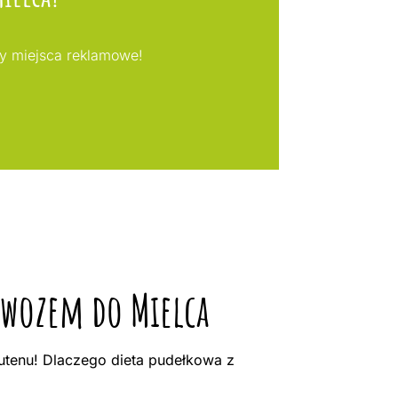
my miejsca reklamowe!
dowozem do Mielca
utenu! Dlaczego dieta pudełkowa z