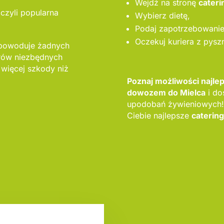
Wejdź na stronę
cateri
 czyli popularna
Wybierz dietę,
Podaj zapotrzebowanie 
Oczekuj kuriera z pysz
 powoduje żadnych
orów niezbędnych
 więcej szkody niż
Poznaj możliwości najl
dowozem do Mielca
i do
upodobań żywieniowych!
Ciebie najlepsze
caterin