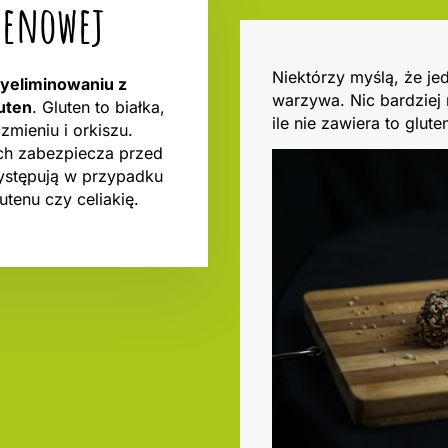
utenowej
Niektórzy myślą, że je
wyeliminowaniu z
warzywa. Nic bardziej
uten
. Gluten to białka,
ile nie zawiera to glut
zmieniu i orkiszu.
ch zabezpiecza przed
występują w przypadku
utenu czy celiakię.