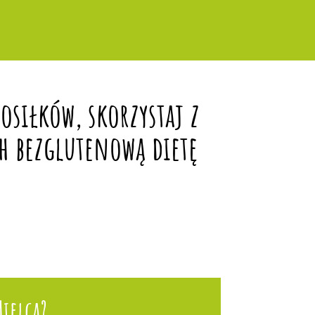
siłków, skorzystaj z
h bezglutenową dietę
ielca?