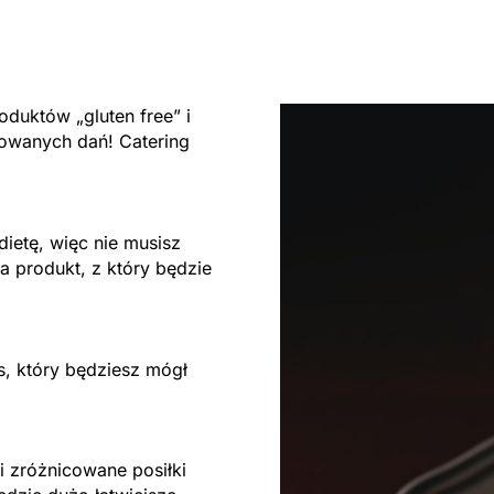
duktów „gluten free” i
owanych dań! Catering
ietę, więc nie musisz
na produkt, z który będzie
s, który będziesz mógł
 zróżnicowane posiłki