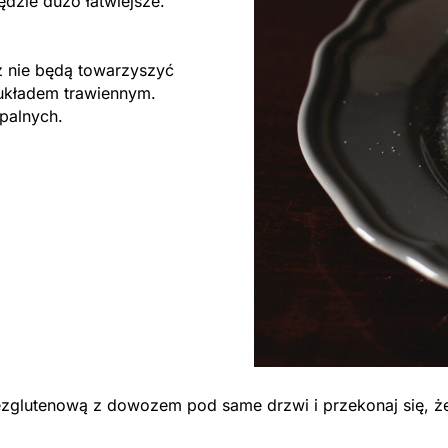
ędzie dużo łatwiejsze.
 nie będą towarzyszyć
układem trawiennym.
apalnych.
 bezglutenową z dowozem pod same drzwi i przekonaj się,