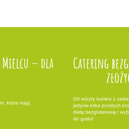
 Mielcu – dla
Catering bezg
złoży
Od wizyty kuriera z zest
m, które mają
jedynie kilka prostych kr
dietę bezglutenową i wybi
do gustu!