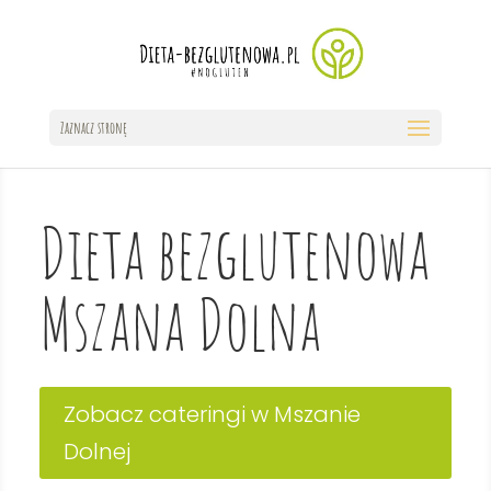
Zaznacz stronę
Dieta bezglutenowa
Mszana Dolna
Zobacz cateringi w Mszanie
Dolnej