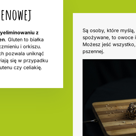
utenowej
Są osoby, które myślą
wyeliminowaniu z
spożywane, to owoce i
en
. Gluten to białka
Możesz jeść wszystko, 
czmieniu i orkiszu.
pszennej.
ch pozwala uniknąć
wiają się w przypadku
utenu czy celiakię.