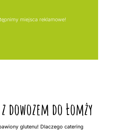
stępnimy miejsca reklamowe!
ą z dowozem do Łomży
awiony glutenu! Dlaczego catering