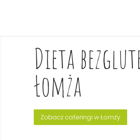
Dieta bezglu
Łomża
Zobacz cateringi w Łomży