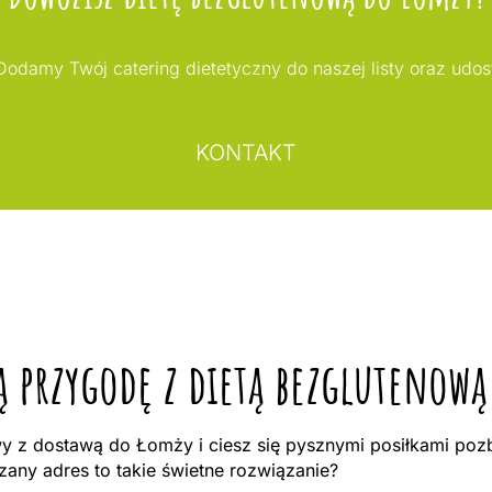
odamy Twój catering dietetyczny do naszej listy oraz udo
KONTAKT
ą przygodę z dietą bezglutenow
 z dostawą do Łomży i ciesz się pysznymi posiłkami pozb
ny adres to takie świetne rozwiązanie?