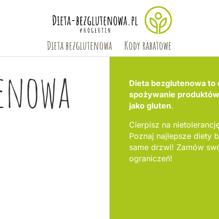
Dieta bezglutenowa
Kody rabatowe
tenowa
Dieta bezglutenowa to 
spożywanie produktów, 
jako gluten
.
Cierpisz na nietolerancję
Poznaj najlepsze diet
same drzwi! Zamów swoj
ograniczeń!