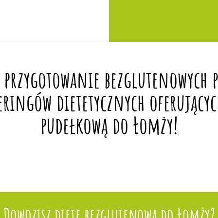
 przygotowanie bezglutenowych po
eringów dietetycznych oferującyc
pudełkową do Łomży!
Dowozisz dietę bezglutenową do Łomży?