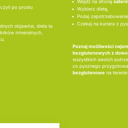
Wejdź na stronę
cateri
czyli po prostu
Wybierz dietę,
Podaj zapotrzebowanie 
Czekaj na kuriera z py
adnych objawów, dieta ta
ników mineralnych,
ku.
Poznaj możliwości najs
bezglutenowych z dow
wszystkich swoich potrz
co pysznego przygotował
bezglutenowe
na tereni