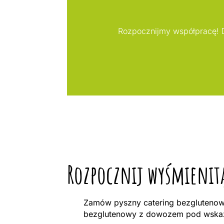
Rozpocznijmy współpracę! D
Rozpocznij wyśmienit
Zamów pyszny catering bezglutenowy
bezglutenowy z dowozem pod wskaza