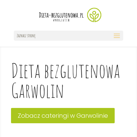
Zaznacz stronę
Dieta bezglutenowa
Garwolin
Zobacz cateringi w Garwolinie