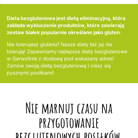
Dieta bezglutenowa jest dietą eliminacyjną, która
zakłada wykluczenie produktów, które zawierają
zestaw białek popularnie określane jako gluten
.
Nie tolerujesz glutenu? Nasze diety też jej nie
tolerują! Zapewniamy najlepsze diety bezglutenowe
w Garwolinie z dostawą pod wskazany adres!
Zamów swoją dietę bezglutenową i ciesz się
pysznymi posiłkami!
Nie marnuj czasu na
przygotowanie
bezglutenowych posiłków,