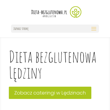
Zaznacz stronę
Dieta bezglutenowa
Lędziny
Zobacz cateringi w Lędzinach