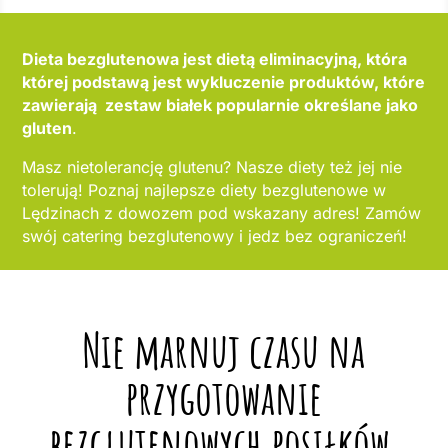
Dieta bezglutenowa jest dietą eliminacyjną, która
której podstawą jest wykluczenie produktów, które
zawierają zestaw białek popularnie określane jako
gluten
.
Masz nietolerancję glutenu? Nasze diety też jej nie
tolerują! Poznaj najlepsze diety bezglutenowe w
Lędzinach z dowozem pod wskazany adres! Zamów
swój catering bezglutenowy i jedz bez ograniczeń!
Nie marnuj czasu na
przygotowanie
bezglutenowych posiłków,