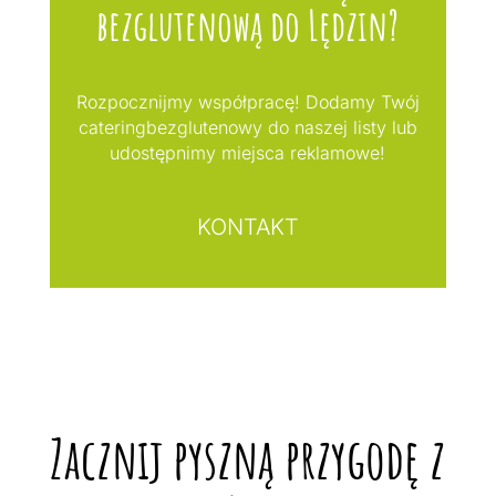
bezglutenową do Lędzin?
Rozpocznijmy współpracę! Dodamy Twój
cateringbezglutenowy do naszej listy lub
udostępnimy miejsca reklamowe!
KONTAKT
Zacznij pyszną przygodę z