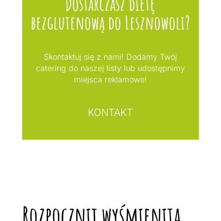
Dostarczasz dietę
bezglutenową do Lesznowoli?
Skontaktuj się z nami! Dodamy Twój
catering do naszej listy lub udostępnimy
miejsca reklamowe!
KONTAKT
Rozpocznij wyśmienitą