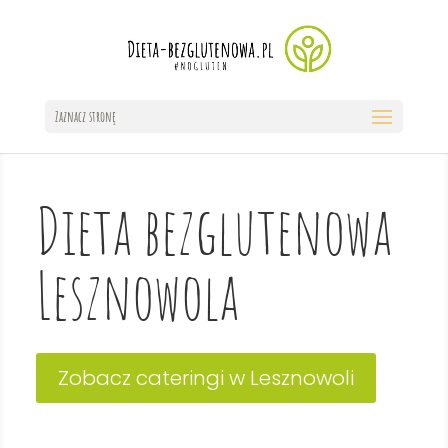
Zaznacz stronę
Dieta bezglutenowa
Lesznowola
Zobacz cateringi w Lesznowoli