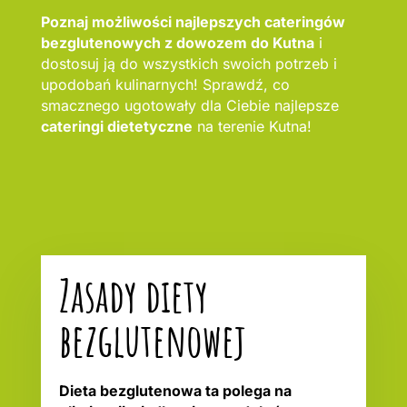
Poznaj możliwości najlepszych cateringów
bezglutenowych z dowozem do Kutna
i
dostosuj ją do wszystkich swoich potrzeb i
upodobań kulinarnych! Sprawdź, co
smacznego ugotowały dla Ciebie najlepsze
cateringi dietetyczne
na terenie Kutna!
Zasady diety
bezglutenowej
Dieta bezglutenowa ta polega na