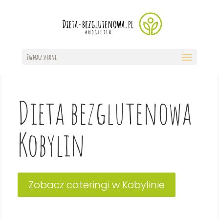
Zaznacz stronę
Dieta bezglutenowa
Kobylin
Zobacz cateringi w Kobylinie