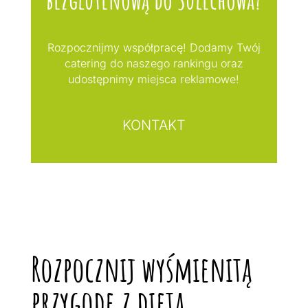
Rozpocznijmy współpracę! Dodamy Twój
catering do naszego rankingu oraz
udostępnimy miejsca reklamowe!
KONTAKT
Rozpocznij wyśmienitą
przygodę z dietą