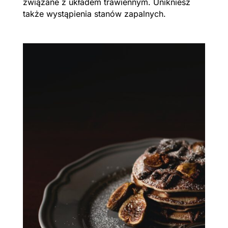
związane z układem trawiennym. Unikniesz
także wystąpienia stanów zapalnych.