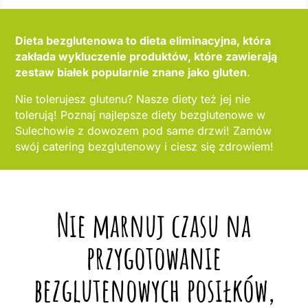
Dieta bezglutenowa to dieta eliminacyjna, która
zakłada wykluczenie produktów, które zawierają
zestaw białek popularnie znane jako gluten
.
Nie tolerujesz glutenu? Nasze diety też jej nie
tolerują! Poznaj najlepsze diety bezglutenowe w
Sulechowie z dowozem pod same drzwi! Zamów
swój catering bezglutenowy i ciesz się zdrowiem!
Nie marnuj czasu na
przygotowanie
bezglutenowych posiłków,