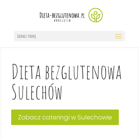
Zaznacz stronę
Dieta bezglutenowa
Sulechów
Zobacz cateringi w Sulechowie