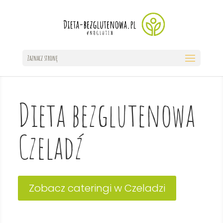
Zaznacz stronę
Dieta bezglutenowa
Czeladź
Zobacz cateringi w Czeladzi