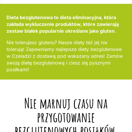
Dieta bezglutenowa to dieta eliminacyjna, która
zakłada wykluczenie produktów, które zawierają
zestaw białek popularnie określane jako gluten
.
Nie tolerujesz glutenu? Nasze diety też jej nie
tolerują! Zapewniamy najlepsze diety bezglutenowe
w Czeladzi z dostawą pod wskazany adres! Zamów
swoją dietę bezglutenową i ciesz się pysznymi
posiłkami!
Nie marnuj czasu na
przygotowanie
bezglutenowych posiłków,